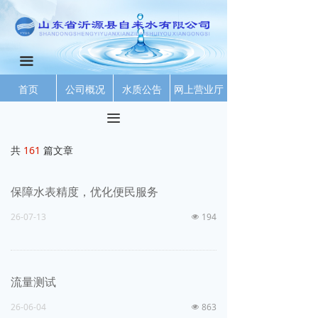
끀
首页
公司概况
水质公告
网上营业厅
끀
共
161
篇文章
保障水表精度，优化便民服务
26-07-13
194
넶
流量测试
26-06-04
863
넶