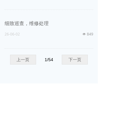
细致巡查，维修处理
26-06-02
849
넶
上一页
1
/
54
下一页
版权所有：
山东省沂源县自来水有限
公司